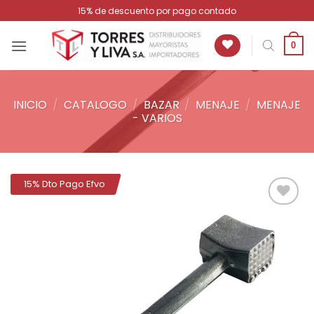
Saltar
15% de descuento por pago contado
al
contenido
0
INICIO
/
CATALOGO
/
BAZAR
/
MENAJE
/
MENAJE
- VARIOS
15% Dto Pago Efvo
Añadir
a la
lista de
deseos