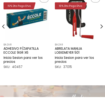
15% Dto Pago Efvo
15% Dto Pago Efvo
Añadir
Añadir
a la
a la
lista de
lista de
deseos
deseos
BAZAR
BAZAR
ADHESIVO P/ZAPATILLA
ABRELATA MANIJA
ECCOLE 9GR X6
LOEKEMEYER 501
Inicia Sesion para ver los
Inicia Sesion para ver los
precios
precios
SKU: 40457
SKU: 37015