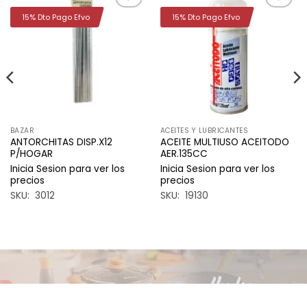
15% Dto Pago Efvo
15% Dto Pago Efvo
Añadir
Añadir
a la
a la
lista de
lista de
deseos
deseos
BAZAR
ACEITES Y LUBRICANTES
ANTORCHITAS DISP.X12
ACEITE MULTIUSO ACEITODO
P/HOGAR
AER.135CC
Inicia Sesion para ver los
Inicia Sesion para ver los
precios
precios
SKU: 3012
SKU: 19130