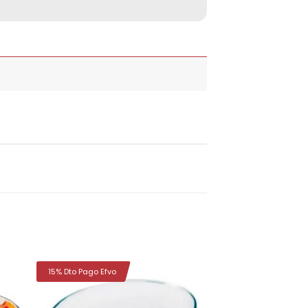
15% Dto Pago Efvo
dir
Añadir
la
a la
a de
lista de
eos
deseos