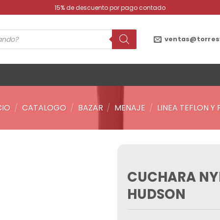
15% de descuento por pago contado
ventas@torres
CIO
/
CATALOGO
/
BAZAR
/
MENAJE
/
LINEA TEFLON Y
CUCHARA NY
Añadir
a la
HUDSON
lista de
deseos