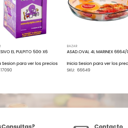
R
BAZAR
SIVO EL PULPITO 50G X6
ASAD.OVAL 4L MARINEX 6664/
ia Sesion para ver los precios
Inicia Sesion para ver los pre
 17090
SKU: 66649
¿Consultas?
Contacto