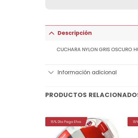
Descripción
CUCHARA NYLON GRIS OSCURO 
Información adicional
PRODUCTOS RELACIONADO
15% Dto Pago Efvo
15
Añadir
Añadir
a la
a la
lista de
lista de
deseos
deseos