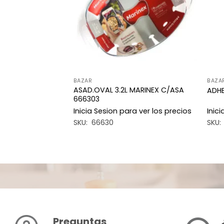
BAZAR
BAZA
ASAD.OVAL 3.2L MARINEX C/ASA
ARINEX 622201
ADHE
666303
a ver los precios
Inicia Sesion para ver los precios
Inic
SKU: 66630
SKU:
Preguntas