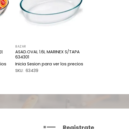
BAZAR
ASAD.OVAL 1.6L MARINEX S/TAPA
01
634301
cios
Inicia Sesion para ver los precios
SKU: 63439
Registrate