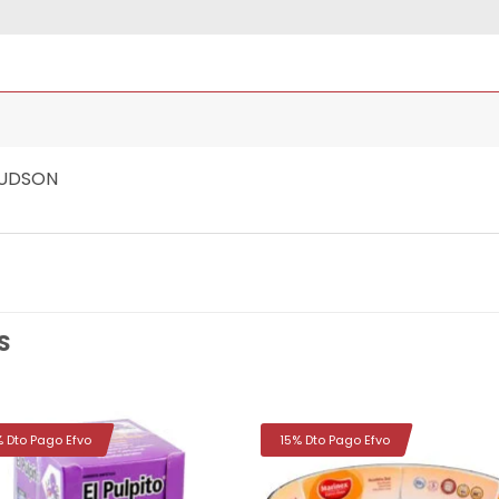
HUDSON
S
% Dto Pago Efvo
15% Dto Pago Efvo
Añadir
Aña
a la
a 
lista de
list
deseos
des