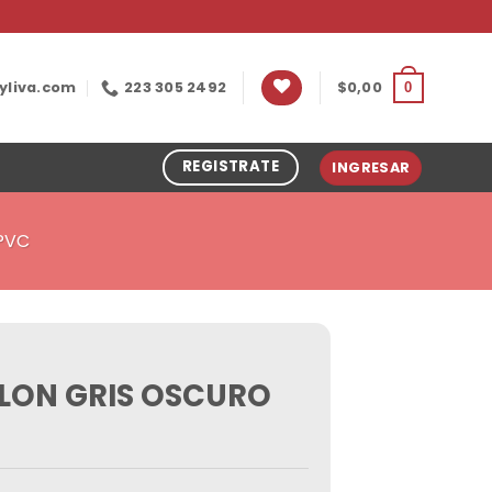
yliva.com
223 305 2492
$
0,00
0
REGISTRATE
INGRESAR
 PVC
LON GRIS OSCURO