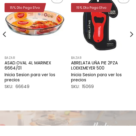
15% Dto Pago Efvo
15% Dto Pago Efvo
Añadir
Añadir
a la
a la
lista de
lista de
deseos
deseos
BAZAR
BAZAR
ASAD.OVAL 4L MARINEX
ABRELATA UÑA PIE 2PZA
6664/01
LOEKEMEYER 500
Inicia Sesion para ver los
Inicia Sesion para ver los
precios
precios
SKU: 66649
SKU: 15069