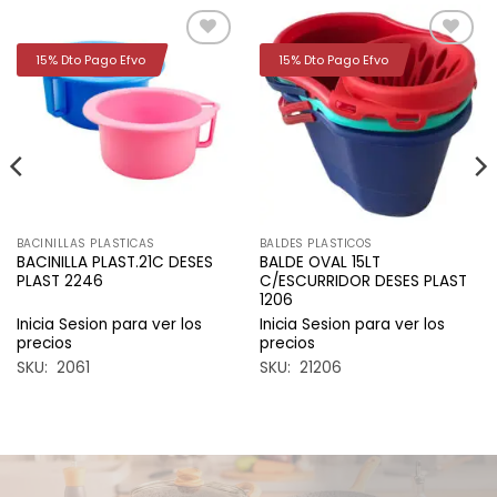
15% Dto Pago Efvo
15% Dto Pago Efvo
Añadir
Añadir
a la
a la
lista de
lista de
deseos
deseos
BACINILLAS PLASTICAS
BALDES PLASTICOS
BACINILLA PLAST.21C DESES
BALDE OVAL 15LT
PLAST 2246
C/ESCURRIDOR DESES PLAST
1206
Inicia Sesion para ver los
Inicia Sesion para ver los
precios
precios
SKU: 2061
SKU: 21206