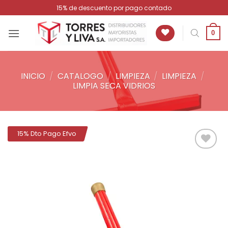
Saltar
15% de descuento por pago contado
al
contenido
0
INICIO
/
CATALOGO
/
LIMPIEZA
/
LIMPIEZA
/
LIMPIA SECA VIDRIOS
15% Dto Pago Efvo
Añadir
a la
lista de
deseos