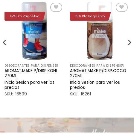
15% Dto Pago Efvo
15% Dto Pago Efvo
Añadir
Añadir
a la
a la
lista de
lista de
deseos
deseos
DESODORANTES PARA DISPENSER
DESODORANTES PARA DISPENSER
AROMAT.MAKE P/DISP.KONI
AROMAT.MAKE P/DISP.COCO
270ML
270ML
Inicia Sesion para ver los
Inicia Sesion para ver los
precios
precios
SKU: 16599
SKU: 16261