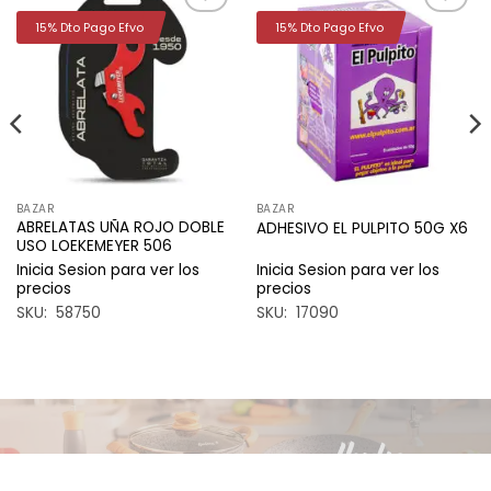
15% Dto Pago Efvo
15% Dto Pago Efvo
Añadir
Añadir
a la
a la
lista de
lista de
deseos
deseos
BAZAR
BAZAR
ABRELATAS UÑA ROJO DOBLE
ADHESIVO EL PULPITO 50G X6
USO LOEKEMEYER 506
Inicia Sesion para ver los
Inicia Sesion para ver los
precios
precios
SKU: 58750
SKU: 17090