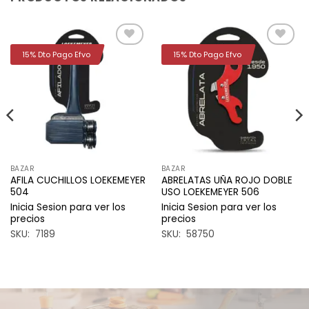
15% Dto Pago Efvo
15% Dto Pago Efvo
Añadir
Añadir
a la
a la
lista de
lista de
deseos
deseos
BAZAR
BAZAR
AFILA CUCHILLOS LOEKEMEYER
ABRELATAS UÑA ROJO DOBLE
504
USO LOEKEMEYER 506
Inicia Sesion para ver los
Inicia Sesion para ver los
precios
precios
SKU: 7189
SKU: 58750