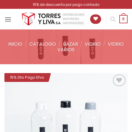
Saltar
15% de descuento por pago contado
al
contenido
0
INICIO
/
CATALOGO
/
BAZAR
/
VIDRIO
/
VIDRIO
VARIOS
15% Dto Pago Efvo
Añadir
a la
lista de
deseos