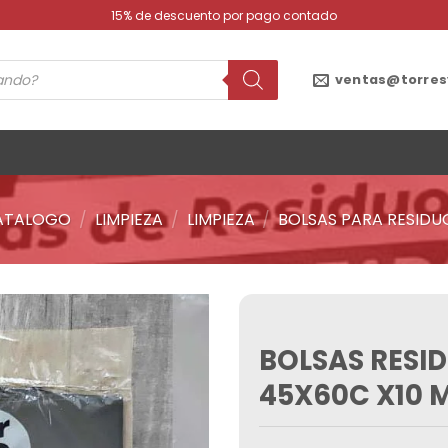
15% de descuento por pago contado
ventas@torres
ATALOGO
/
LIMPIEZA
/
LIMPIEZA
/
BOLSAS PARA RESIDU
BOLSAS RESI
Añadir
a la
45X60C X10 
lista de
deseos