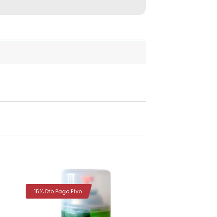
15% Dto Pago Efvo
dir
Añadir
la
a la
a de
lista de
eos
deseos