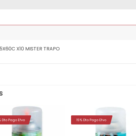
5X60C X10 MISTER TRAPO
S
% Dto Pago Efvo
15% Dto Pago Efvo
Añadir
Aña
a la
a 
lista de
list
deseos
des