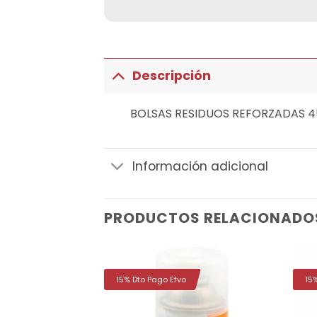
Descripción
BOLSAS RESIDUOS REFORZADAS 4
Información adicional
PRODUCTOS RELACIONADO
15% Dto Pago Efvo
15
Añadir
Añadir
a la
a la
lista de
lista de
deseos
deseos