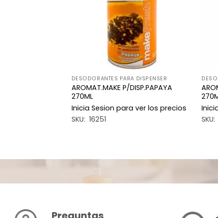
AMBIENTE
DESODORANTES PARA DISPENSER
DESO
DISP.GOLDEN
AROMAT.MAKE P/DISP.PAPAYA
ARO
270ML
270
a ver los precios
Inicia Sesion para ver los precios
Inic
SKU: 16251
SKU:
Preguntas