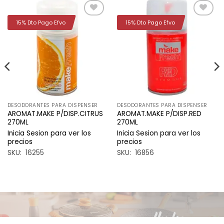
15% Dto Pago Efvo
15% Dto Pago Efvo
Añadir
Añadir
a la
a la
lista de
lista de
deseos
deseos
DESODORANTES PARA DISPENSER
DESODORANTES PARA DISPENSER
AROMAT.MAKE P/DISP.CITRUS
AROMAT.MAKE P/DISP.RED
270ML
270ML
Inicia Sesion para ver los
Inicia Sesion para ver los
precios
precios
SKU: 16255
SKU: 16856