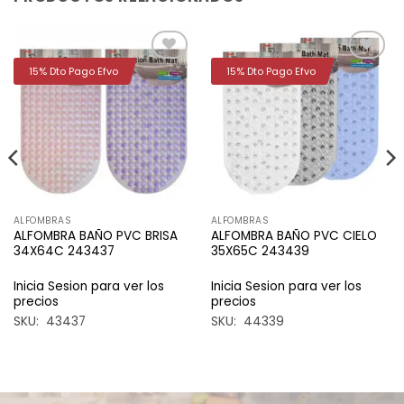
15% Dto Pago Efvo
15% Dto Pago Efvo
Añadir
Añadir
a la
a la
lista de
lista de
deseos
deseos
ALFOMBRAS
ALFOMBRAS
ALFOMBRA BAÑO PVC BRISA
ALFOMBRA BAÑO PVC CIELO
34X64C 243437
35X65C 243439
Inicia Sesion para ver los
Inicia Sesion para ver los
precios
precios
SKU: 43437
SKU: 44339