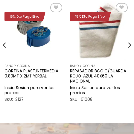
15% Dto Pago Efvo
15% Dto Pago Efvo
Añadir
Añadir
a la
a la
lista de
lista de
deseos
deseos
BANO Y COCINA
BANO Y COCINA
CORTINA PLAST.INTERMEDIA
REPASADOR BCO.C/GUARDA
0.80MT X 2MT YERBAL
ROJO-AZUL 40X60 LA
NACIONAL
Inicia Sesion para ver los
Inicia Sesion para ver los
precios
precios
SKU: 2127
SKU: 61008