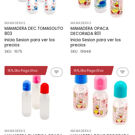
MAMADERAS
MAMADERAS
MAMADERA DEC.TOMASOLITO
MAMADERA OPACA
803
DECORADA 801
Inicia Sesion para ver los
Inicia Sesion para ver los
precios
precios
SKU: 1575
SKU: 19948
15% Dto Pago Efvo
15% Dto Pago Efvo
Añadir
Añadir
a la
a la
lista de
lista de
deseos
deseos
MAMADERAS
MAMADERAS