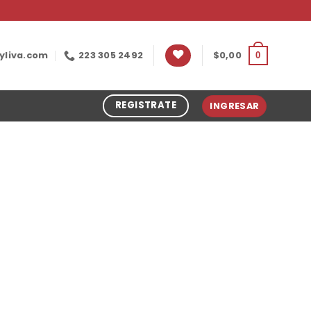
yliva.com
223 305 2492
$
0,00
0
REGISTRATE
INGRESAR