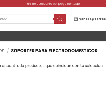
15% de descuento por pago contado
ventas@torres
OS
/
SOPORTES PARA ELECTRODOMESTICOS
n encontrado productos que coincidan con tu selección.