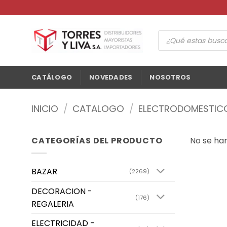
Saltar
al
contenido
Búsqueda
de
productos
CATÁLOGO
NOVEDADES
NOSOTROS
INICIO
/
CATALOGO
/
ELECTRODOMESTIC
CATEGORÍAS DEL PRODUCTO
No se ha
BAZAR
(2269)
DECORACION -
(176)
REGALERIA
ELECTRICIDAD -