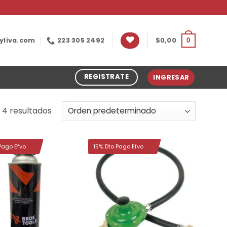
yliva.com
223 305 2492
$
0,00
0
REGISTRATE
INGRESAR
 4 resultados
Pago Efvo
15% Dto Pago Efvo
Añadir
Añadir
a la
a la
lista de
lista de
deseos
deseos