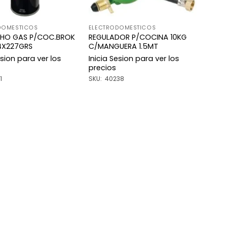
DOMESTICOS
ELECTRODOMESTICOS
HO GAS P/COC.BROK
REGULADOR P/COCINA 10KG
4X227GRS
C/MANGUERA 1.5MT
esion para ver los
Inicia Sesion para ver los
precios
1
SKU: 40238