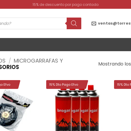
15% de descuento por pago contado
ventas@torres
OS
/
MICROGARRAFAS Y
Mostrando los
SORIOS
go Efvo
15% Dto Pago Efvo
15% Dto 
Añadir
Añadir
a la
a la
lista de
lista de
deseos
deseos