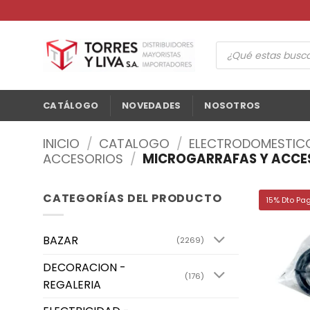
Saltar
al
contenido
Búsqueda
de
productos
CATÁLOGO
NOVEDADES
NOSOTROS
INICIO
/
CATALOGO
/
ELECTRODOMESTIC
ACCESORIOS
/
MICROGARRAFAS Y ACCE
CATEGORÍAS DEL PRODUCTO
15% Dto Pa
BAZAR
(2269)
DECORACION -
(176)
REGALERIA