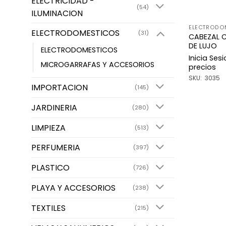
ELECTRICIDAD -
(54)
ILUMINACION
ELECTRODO
ELECTRODOMESTICOS
(31)
CABEZAL 
DE LUJO
ELECTRODOMESTICOS
Inicia Ses
MICROGARRAFAS Y ACCESORIOS
precios
SKU: 3035
IMPORTACION
(145)
JARDINERIA
(280)
LIMPIEZA
(513)
PERFUMERIA
(397)
PLASTICO
(726)
PLAYA Y ACCESORIOS
(238)
TEXTILES
(215)