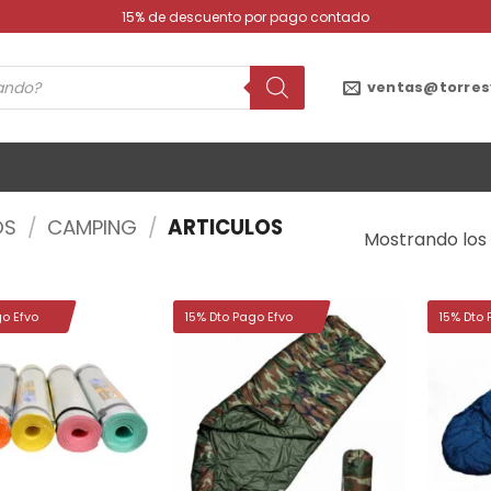
15% de descuento por pago contado
ventas@torres
OS
/
CAMPING
/
ARTICULOS
Mostrando los 
go Efvo
15% Dto Pago Efvo
15% Dto 
Añadir
Añadir
a la
a la
lista de
lista de
deseos
deseos