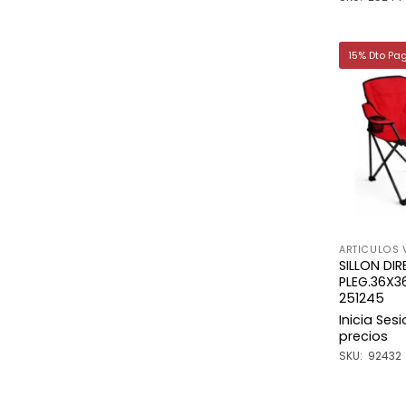
15% Dto Pa
ARTICULOS 
SILLON DI
PLEG.36X
251245
Inicia Ses
precios
SKU: 92432