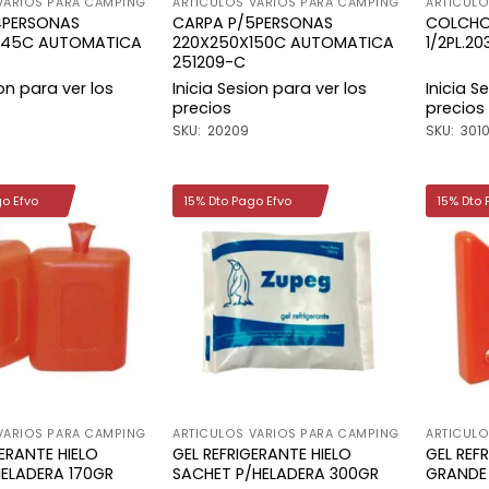
VARIOS PARA CAMPING
ARTICULOS VARIOS PARA CAMPING
ARTICULO
4PERSONAS
CARPA P/5PERSONAS
COLCHON
145C AUTOMATICA
220X250X150C AUTOMATICA
1/2PL.2
251209-C
ion para ver los
Inicia Sesion para ver los
Inicia S
precios
precios
SKU: 20209
SKU: 301
go Efvo
15% Dto Pago Efvo
15% Dto 
Añadir
Añadir
a la
a la
lista de
lista de
deseos
deseos
VARIOS PARA CAMPING
ARTICULOS VARIOS PARA CAMPING
ARTICULO
GERANTE HIELO
GEL REFRIGERANTE HIELO
GEL REF
HELADERA 170GR
SACHET P/HELADERA 300GR
GRANDE 