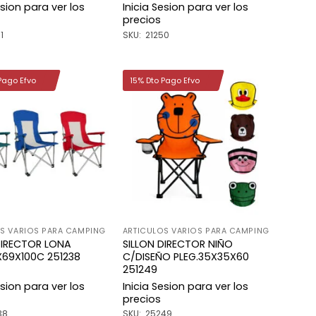
esion para ver los
Inicia Sesion para ver los
precios
1
SKU: 21250
Pago Efvo
15% Dto Pago Efvo
Añadir
Añadir
a la
a la
lista de
lista de
deseos
deseos
S VARIOS PARA CAMPING
ARTICULOS VARIOS PARA CAMPING
DIRECTOR LONA
SILLON DIRECTOR NIÑO
X69X100C 251238
C/DISEÑO PLEG.35X35X60
251249
esion para ver los
Inicia Sesion para ver los
precios
38
SKU: 25249