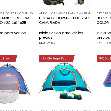
VARIOS PARA CAMPING
ARTICULOS VARIOS PARA CAMPING
ARTICULO
TERMICO P/BOLSA
BOLSA DE DORMIR 180X0.75C
BOLSA D
0X60C 251452B
CAMUFLADA
COLOR
ion para ver los
Inicia Sesion para ver los
Inicia S
precios
precios
SKU: 24162
SKU: 2416
go Efvo
15% Dto Pago Efvo
15% Dto 
Añadir
Añadir
a la
a la
lista de
lista de
deseos
deseos