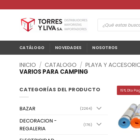
Saltar
al
contenido
Búsqueda
de
productos
CATÁLOGO
NOVEDADES
NOSOTROS
INICIO
/
CATALOGO
/
PLAYA Y ACCESORI
VARIOS PARA CAMPING
CATEGORÍAS DEL PRODUCTO
15% Dto Pa
BAZAR
(2264)
DECORACION -
(176)
REGALERIA