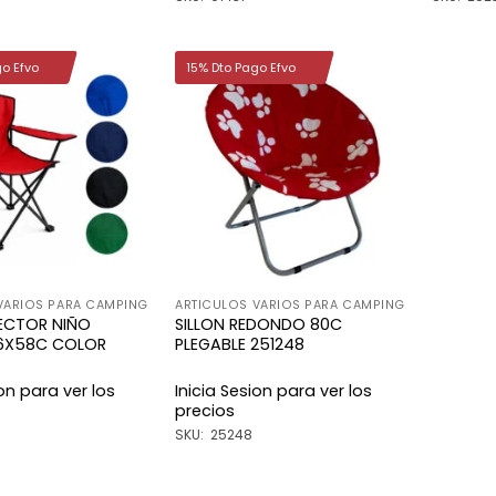
go Efvo
15% Dto Pago Efvo
Añadir
Añadir
a la
a la
lista de
lista de
deseos
deseos
VARIOS PARA CAMPING
ARTICULOS VARIOS PARA CAMPING
RECTOR NIÑO
SILLON REDONDO 80C
36X58C COLOR
PLEGABLE 251248
ion para ver los
Inicia Sesion para ver los
precios
SKU: 25248