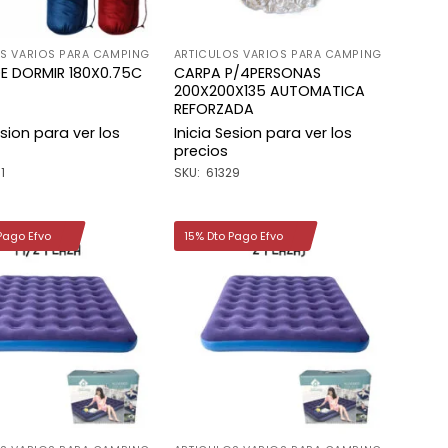
S VARIOS PARA CAMPING
ARTICULOS VARIOS PARA CAMPING
E DORMIR 180X0.75C
CARPA P/4PERSONAS
200X200X135 AUTOMATICA
REFORZADA
esion para ver los
Inicia Sesion para ver los
precios
1
SKU: 61329
Pago Efvo
15% Dto Pago Efvo
Añadir
Añadir
a la
a la
lista de
lista de
deseos
deseos