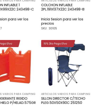
S VARIOS PARA CAMPING
ARTICULOS VARIOS PARA CAMPING
 INFLABLE 1
COLCHON INFLABLE
03X99X22C 243498-C
2PL.191X137X22C 243498-B
esion para ver los
Inicia Sesion para ver los
precios
07
SKU: 30105
Pago Efvo
15% Dto Pago Efvo
Añadir
Añadir
a la
a la
lista de
lista de
deseos
deseos
S VARIOS PARA CAMPING
ARTICULOS VARIOS PARA CAMPING
RIGERANTE RIGIDO
SILLON DIRECTOR C/TECHO
HIELO P/HELAD.575GR
PLEG.50X50X90C 251250