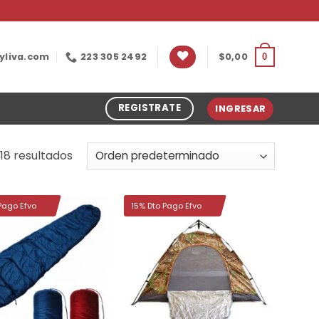
yliva.com
223 305 2492
$
0,00
0
REGISTRATE
INGRESAR
18 resultados
Pago Efvo
15% Dto Pago Efvo
Añadir
Añadir
a la
a la
lista de
lista de
deseos
deseos