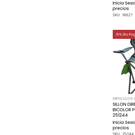
Inicia Ses
precios
SKU: 18627
15% Dto Pa
ARTICULOS 
SILLON DI
BICOLOR 
251244
Inicia Ses
precios
SKU: 25244