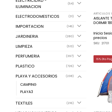
ELECTRICIDAD -
(54)
ILUMINACION
ARTICULOS 
ELECTRODOMESTICOS
(31)
AISLANTE 
DORMIR 18
IMPORTACION
(145)
Inicia Ses
JARDINERIA
(280)
precios
SKU: 21701
LIMPIEZA
(513)
PERFUMERIA
(397)
15% Dto Pa
PLASTICO
(726)
PLAYA Y ACCESORIOS
(238)
CAMPING
PLAYA3
TEXTILES
(216)