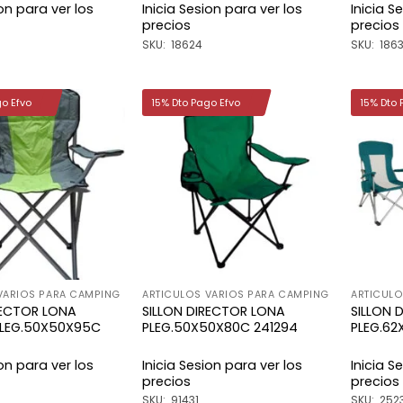
ion para ver los
Inicia Sesion para ver los
Inicia S
precios
precios
SKU: 18624
SKU: 1863
go Efvo
15% Dto Pago Efvo
15% Dto 
Añadir
Añadir
a la
a la
lista de
lista de
deseos
deseos
VARIOS PARA CAMPING
ARTICULOS VARIOS PARA CAMPING
ARTICULO
RECTOR LONA
SILLON DIRECTOR LONA
SILLON 
PLEG.50X50X95C
PLEG.50X50X80C 241294
PLEG.62
ion para ver los
Inicia Sesion para ver los
Inicia S
precios
precios
SKU: 91431
SKU: 252