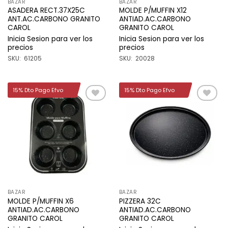
BAZAR
BAZAR
ASADERA RECT.37X25C
MOLDE P/MUFFIN X12
ANT.AC.CARBONO GRANITO
ANTIAD.AC.CARBONO
CAROL
GRANITO CAROL
Inicia Sesion para ver los
Inicia Sesion para ver los
precios
precios
SKU: 61205
SKU: 20028
15% Dto Pago Efvo
15% Dto Pago Efvo
Añadir
Añadir
a la
a la
lista de
lista de
deseos
deseos
BAZAR
BAZAR
MOLDE P/MUFFIN X6
PIZZERA 32C
ANTIAD.AC.CARBONO
ANTIAD.AC.CARBONO
GRANITO CAROL
GRANITO CAROL