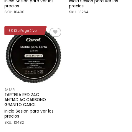
Inicia Sesion para ver los
Inicia Sesion para ver los
precios
precios
SKU: 10400
SKU: 13264
15% Dto Pago Efvo
Añadir
a la
lista de
deseos
BAZAR
TARTERA RED.24C
ANTIAD.AC.CARBONO
GRANITO CAROL
Inicia Sesion para ver los
precios
SKU: 13482