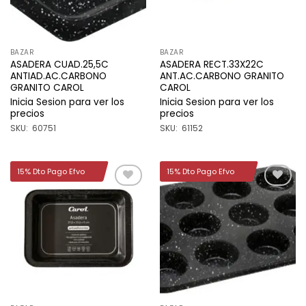
BAZAR
BAZAR
ASADERA CUAD.25,5C
ASADERA RECT.33X22C
ANTIAD.AC.CARBONO
ANT.AC.CARBONO GRANITO
GRANITO CAROL
CAROL
Inicia Sesion para ver los
Inicia Sesion para ver los
precios
precios
SKU: 60751
SKU: 61152
15% Dto Pago Efvo
15% Dto Pago Efvo
Añadir
Añadir
a la
a la
lista de
lista de
deseos
deseos