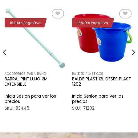
15% Dto Pago Efvo
15% Dto Pago Efvo
Añadir
Añadir
a la
a la
lista de
lista de
deseos
deseos
ACCESORIOS PARA BANO
BALDES PLASTICOS
BARRAL PINT.LUJO 2M
BALDE PLAST.12L DESES PLAST
EXTENSIBLE
1202
Inicia Sesion para ver los
Inicia Sesion para ver los
precios
precios
SKU: 83445
SKU: 71202