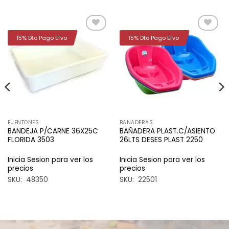
15% Dto Pago Efvo
15% Dto Pago Efvo
Añadir
Añadir
a la
a la
lista de
lista de
deseos
deseos
FUENTONES
BANADERAS
BANDEJA P/CARNE 36X25C
BAÑADERA PLAST.C/ASIENTO
FLORIDA 3503
26LTS DESES PLAST 2250
Inicia Sesion para ver los
Inicia Sesion para ver los
precios
precios
SKU: 48350
SKU: 22501