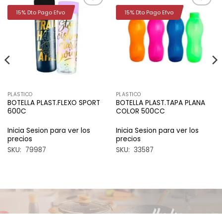
15% Dto Pago Efvo
15% Dto Pago Efvo
Añadir
Añadir
a la
a la
lista de
lista de
deseos
deseos
PLASTICO
PLASTICO
BOTELLA PLAST.FLEXO SPORT
BOTELLA PLAST.TAPA PLANA
600C
COLOR 500CC
Inicia Sesion para ver los
Inicia Sesion para ver los
precios
precios
SKU: 79987
SKU: 33587