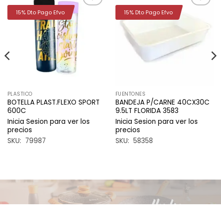
15% Dto Pago Efvo
15% Dto Pago Efvo
Añadir
Añadir
a la
a la
lista de
lista de
deseos
deseos
PLASTICO
FUENTONES
BOTELLA PLAST.FLEXO SPORT
BANDEJA P/CARNE 40CX30C
600C
9.5LT FLORIDA 3583
Inicia Sesion para ver los
Inicia Sesion para ver los
precios
precios
SKU: 79987
SKU: 58358