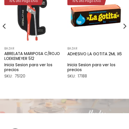
15% Dto Pago Efvo
15% Dto Pago Efvo
Añadir
Añadir
a la
a la
lista de
lista de
deseos
deseos
BAZAR
BAZAR
ABRELATA MARIPOSA C/ROJO
ADHESIVO LA GOTITA 2ML X6
LOEKEMEYER 512
Inicia Sesion para ver los
Inicia Sesion para ver los
precios
precios
SKU: 75120
SKU: 17188