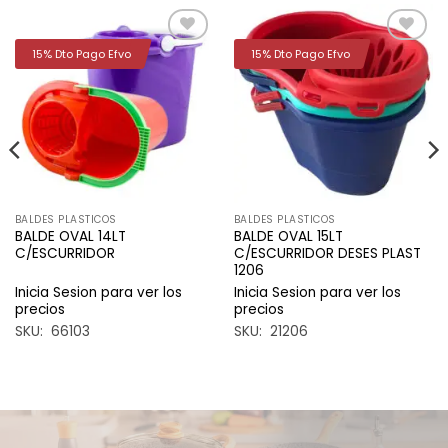
15% Dto Pago Efvo
15% Dto Pago Efvo
Añadir
Añadir
a la
a la
lista de
lista de
deseos
deseos
BALDES PLASTICOS
BALDES PLASTICOS
BALDE OVAL 14LT
BALDE OVAL 15LT
C/ESCURRIDOR
C/ESCURRIDOR DESES PLAST
1206
Inicia Sesion para ver los
Inicia Sesion para ver los
precios
precios
SKU: 66103
SKU: 21206