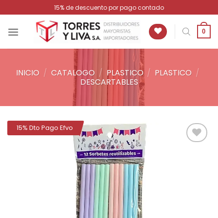
Saltar
15% de descuento por pago contado
al
contenido
0
INICIO
/
CATALOGO
/
PLASTICO
/
PLASTICO
/
DESCARTABLES
15% Dto Pago Efvo
Añadir
a la
lista de
deseos