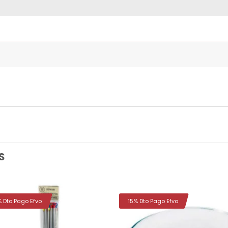
S
% Dto Pago Efvo
15% Dto Pago Efvo
Añadir
Aña
a la
a 
lista de
list
deseos
des