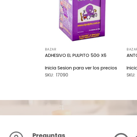
TES
BAZAR
BAZA
O ACEITODO
ADHESIVO EL PULPITO 50G X6
ANTO
a ver los precios
Inicia Sesion para ver los precios
Inic
SKU: 17090
SKU:
Preguntas