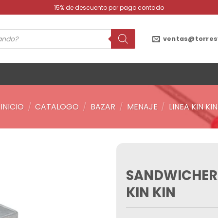
15% de descuento por pago contado
ventas@torres
INICIO
/
CATALOGO
/
BAZAR
/
MENAJE
/
LINEA KIN KIN
SANDWICHERA
Añadir
a la
KIN KIN
lista de
deseos