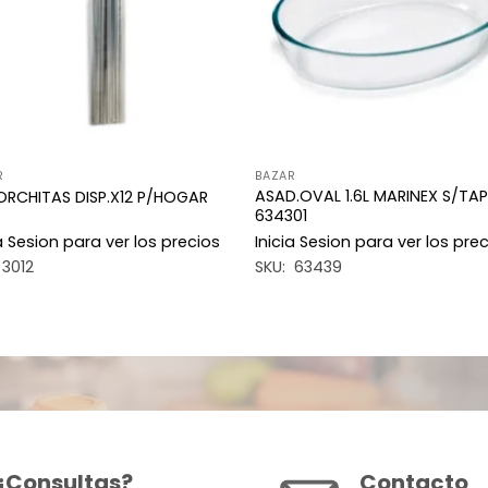
R
BAZAR
ASAD.OVAL 1.6L MARINEX S/TA
RCHITAS DISP.X12 P/HOGAR
634301
ia Sesion para ver los precios
Inicia Sesion para ver los pre
 3012
SKU: 63439
¿Consultas?
Contacto