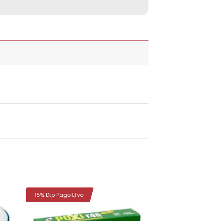
15% Dto Pago Efvo
dir
Añadir
la
a la
a de
lista de
eos
deseos