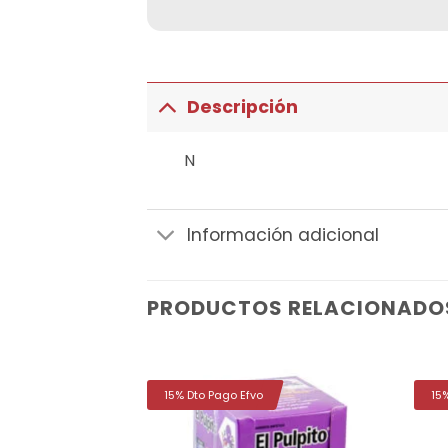
Descripción
N
Información adicional
PRODUCTOS RELACIONADO
15% Dto Pago Efvo
15
Añadir
Añadir
a la
a la
lista de
lista de
deseos
deseos