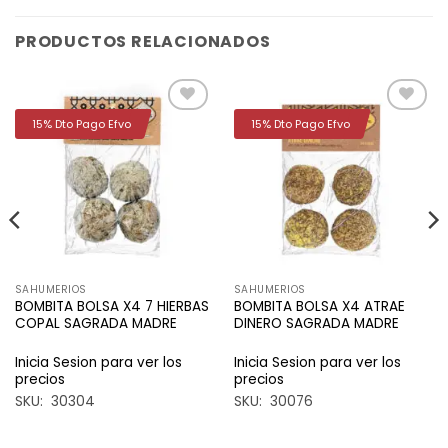
PRODUCTOS RELACIONADOS
15% Dto Pago Efvo
15% Dto Pago Efvo
Añadir
Añadir
a la
a la
lista de
lista de
deseos
deseos
SAHUMERIOS
SAHUMERIOS
BOMBITA BOLSA X4 7 HIERBAS
BOMBITA BOLSA X4 ATRAE
COPAL SAGRADA MADRE
DINERO SAGRADA MADRE
Inicia Sesion para ver los
Inicia Sesion para ver los
precios
precios
SKU: 30304
SKU: 30076