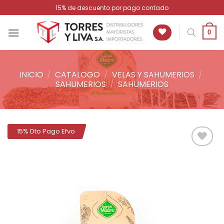
Saltar
15% de descuento por pago contado
al
contenido
0
INICIO
/
CATALOGO
/
VELAS Y SAHUMERIOS
/
SAHUMERIOS
/
SAHUMERIOS
15% Dto Pago Efvo
Añadir
a la
lista de
deseos