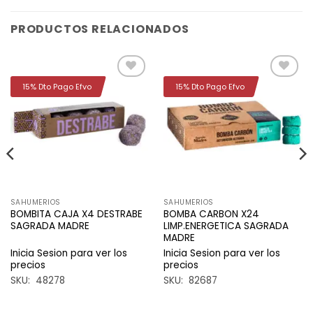
PRODUCTOS RELACIONADOS
15% Dto Pago Efvo
15% Dto Pago Efvo
Añadir
Añadir
a la
a la
lista de
lista de
deseos
deseos
SAHUMERIOS
SAHUMERIOS
BOMBITA CAJA X4 DESTRABE
BOMBA CARBON X24
SAGRADA MADRE
LIMP.ENERGETICA SAGRADA
MADRE
Inicia Sesion para ver los
Inicia Sesion para ver los
precios
precios
SKU: 48278
SKU: 82687