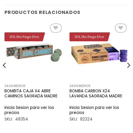
PRODUCTOS RELACIONADOS
15% Dto Pago Efvo
15% Dto Pago Efvo
Añadir
Añadir
a la
a la
lista de
lista de
deseos
deseos
SAHUMERIOS
SAHUMERIOS
BOMBITA CAJA X4 ABRE
BOMBA CARBON X24
CAMINOS SAGRADA MADRE
LAVANDA SAGRADA MADRE
Inicia Sesion para ver los
Inicia Sesion para ver los
precios
precios
SKU: 48354
SKU: 82324