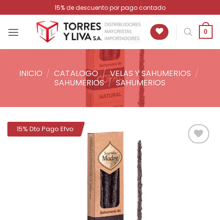
Saltar
15% de descuento por pago contado
al
contenido
0
INICIO
/
CATALOGO
/
VELAS Y SAHUMERIOS
/
SAHUMERIOS
/
SAHUMERIOS
15% Dto Pago Efvo
Añadir
a la
lista de
deseos