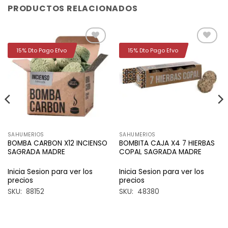
PRODUCTOS RELACIONADOS
15% Dto Pago Efvo
15% Dto Pago Efvo
Añadir
Añadir
a la
a la
lista de
lista de
deseos
deseos
SAHUMERIOS
SAHUMERIOS
BOMBA CARBON X12 INCIENSO
BOMBITA CAJA X4 7 HIERBAS
SAGRADA MADRE
COPAL SAGRADA MADRE
Inicia Sesion para ver los
Inicia Sesion para ver los
precios
precios
SKU: 88152
SKU: 48380