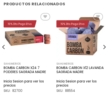
PRODUCTOS RELACIONADOS
15% Dto Pago Efvo
15% Dto Pago Efvo
Añadir
Añadir
a la
a la
lista de
lista de
deseos
deseos
SAHUMERIOS
SAHUMERIOS
BOMBA CARBON X24 7
BOMBA CARBON X12 LAVANDA
PODERES SAGRADA MADRE
SAGRADA MADRE
Inicia Sesion para ver los
Inicia Sesion para ver los
precios
precios
SKU: 82700
SKU: 88554