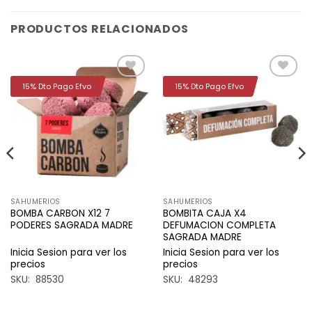
PRODUCTOS RELACIONADOS
15% Dto Pago Efvo
15% Dto Pago Efvo
Añadir
Añadir
a la
a la
lista de
lista de
deseos
deseos
SAHUMERIOS
SAHUMERIOS
BOMBA CARBON X12 7
BOMBITA CAJA X4
PODERES SAGRADA MADRE
DEFUMACION COMPLETA
SAGRADA MADRE
Inicia Sesion para ver los
Inicia Sesion para ver los
precios
precios
SKU: 88530
SKU: 48293