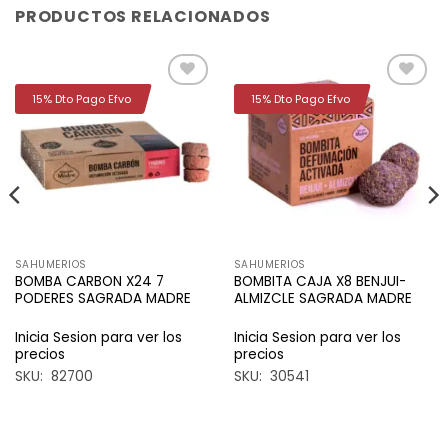
PRODUCTOS RELACIONADOS
15% Dto Pago Efvo
15% Dto Pago Efvo
Añadir
Añadir
a la
a la
lista de
lista de
deseos
deseos
SAHUMERIOS
SAHUMERIOS
BOMBA CARBON X24 7
BOMBITA CAJA X8 BENJUI-
PODERES SAGRADA MADRE
ALMIZCLE SAGRADA MADRE
Inicia Sesion para ver los
Inicia Sesion para ver los
precios
precios
SKU: 82700
SKU: 30541