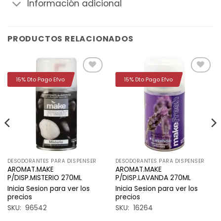
Información adicional
PRODUCTOS RELACIONADOS
15% Dto Pago Efvo
15% Dto Pago Efvo
Añadir
Añadir
a la
a la
lista de
lista de
deseos
deseos
DESODORANTES PARA DISPENSER
DESODORANTES PARA DISPENSER
AROMAT.MAKE
AROMAT.MAKE
P/DISP.MISTERIO 270ML
P/DISP.LAVANDA 270ML
Inicia Sesion para ver los
Inicia Sesion para ver los
precios
precios
SKU: 96542
SKU: 16264