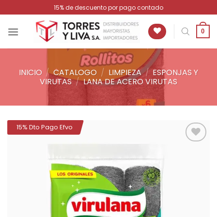
Saltar
15% de descuento por pago contado
al
contenido
0
INICIO
/
CATALOGO
/
LIMPIEZA
/
ESPONJAS Y
VIRUTAS
/
LANA DE ACERO VIRUTAS
15% Dto Pago Efvo
Añadir
a la
lista de
deseos