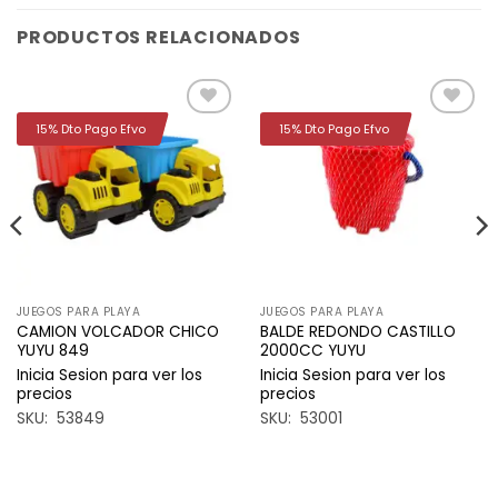
PRODUCTOS RELACIONADOS
15% Dto Pago Efvo
15% Dto Pago Efvo
Añadir
Añadir
a la
a la
lista de
lista de
deseos
deseos
JUEGOS PARA PLAYA
JUEGOS PARA PLAYA
CAMION VOLCADOR CHICO
BALDE REDONDO CASTILLO
YUYU 849
2000CC YUYU
Inicia Sesion para ver los
Inicia Sesion para ver los
precios
precios
SKU: 53849
SKU: 53001