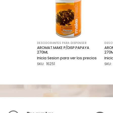
deseos
deseos
A DISPENSER
DESODORANTES PARA DISPENSER
DESO
DISP.OCEANICO
AROMAT.MAKE P/DISP.PAPAYA
AROM
270ML
270
a ver los precios
Inicia Sesion para ver los precios
Inic
SKU: 16251
SKU: