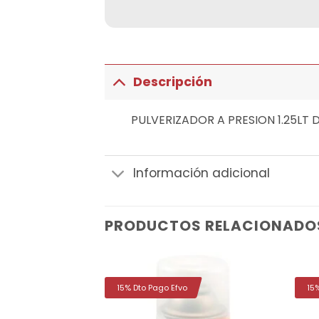
Descripción
PULVERIZADOR A PRESION 1.25LT 
Información adicional
PRODUCTOS RELACIONADO
15% Dto Pago Efvo
15
Añadir
Añadir
a la
a la
lista de
lista de