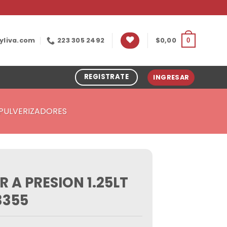
yliva.com
223 305 2492
$
0,00
0
REGISTRATE
INGRESAR
PULVERIZADORES
 A PRESION 1.25LT
3355