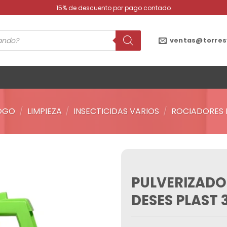
15% de descuento por pago contado
ventas@torres
OGO
/
LIMPIEZA
/
INSECTICIDAS VARIOS
/
ROCIADORES 
PULVERIZADOR
Añadir
a la
DESES PLAST 
lista de
deseos