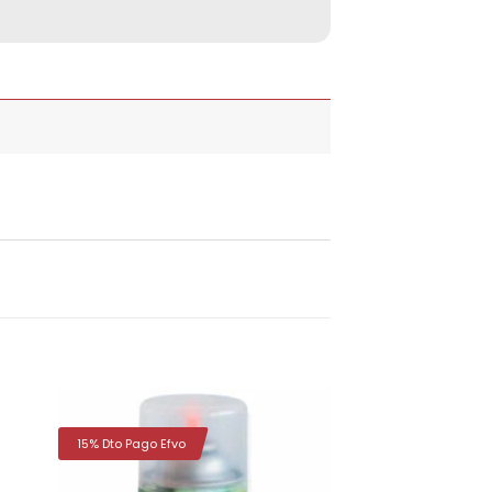
15% Dto Pago Efvo
dir
Añadir
la
a la
a de
lista de