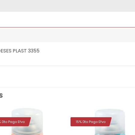
DESES PLAST 3355
S
% Dto Pago Efvo
15% Dto Pago Efvo
Añadir
Aña
a la
a 
lista de
list