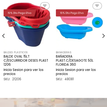
15% Dto Pago Efvo
15% Dto Pago Efvo
Añadir
Añadir
a la
a la
lista de
lista de
deseos
deseos
BALDES PLASTICOS
BANADERAS
BALDE OVAL 15LT
BAÑADERA
C/ESCURRIDOR DESES PLAST
PLAST.C/DESAGOTE 50L
1206
FLORIDA 360
Inicia Sesion para ver los
Inicia Sesion para ver los
precios
precios
SKU: 21206
SKU: 48081