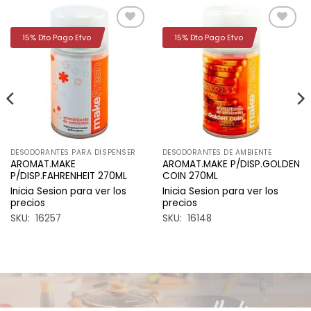
15% Dto Pago Efvo
15% Dto Pago Efvo
Añadir
Añadir
a la
a la
lista de
lista de
deseos
deseos
DESODORANTES PARA DISPENSER
DESODORANTES DE AMBIENTE
AROMAT.MAKE
AROMAT.MAKE P/DISP.GOLDEN
P/DISP.FAHRENHEIT 270ML
COIN 270ML
Inicia Sesion para ver los
Inicia Sesion para ver los
precios
precios
SKU: 16257
SKU: 16148