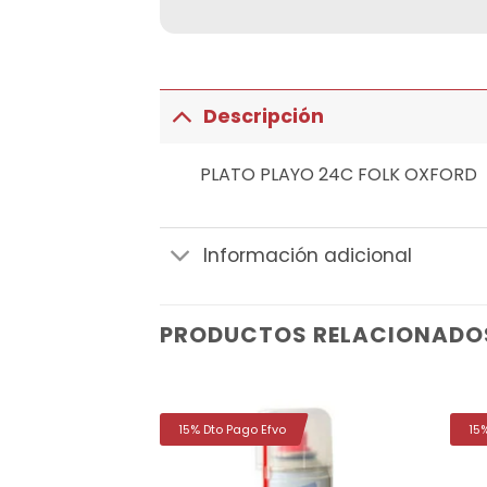
Descripción
PLATO PLAYO 24C FOLK OXFORD
Información adicional
PRODUCTOS RELACIONADO
15% Dto Pago Efvo
15
Añadir
Añadir
a la
a la
lista de
lista de
deseos
deseos