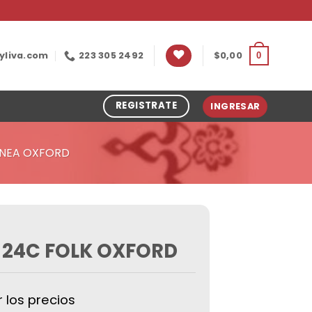
yliva.com
223 305 2492
$
0,00
0
REGISTRATE
INGRESAR
INEA OXFORD
 24C FOLK OXFORD
r los precios