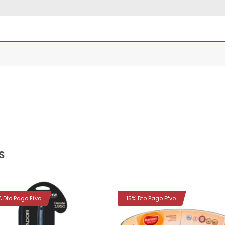
S
% Dto Pago Efvo
15% Dto Pago Efvo
Añadir
Aña
a la
a 
lista de
list
deseos
des