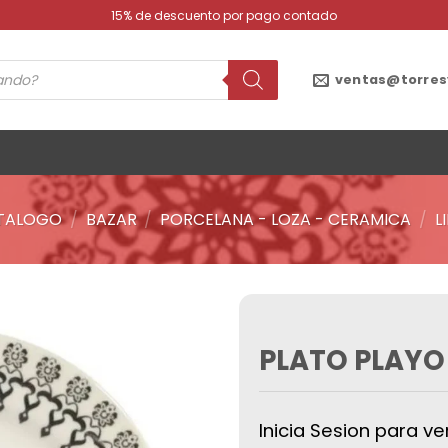
15% de descuento por pago contado
ventas@torres
TALOGO
/
BAZAR
/
PORCELANA - LOZA - CERAMICA
/
L
PLATO PLAYO
Añadir
a la
lista de
deseos
Inicia Sesion para ve