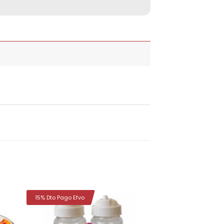
15% Dto Pago Efvo
dir
Añadir
la
a la
a de
lista de
eos
deseos