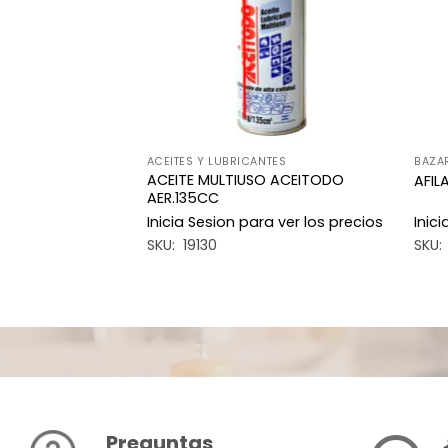
ACEITES Y LUBRICANTES
BAZA
CROMADO
ACEITE MULTIUSO ACEITODO
AFIL
AER.135CC
a ver los precios
Inicia Sesion para ver los precios
Inic
SKU: 19130
SKU:
Preguntas