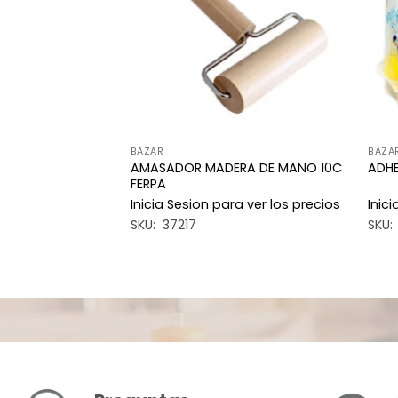
deseos
deseos
BAZAR
BAZA
AMASADOR MADERA DE MANO 10C
PITO 50G X6
ADHE
FERPA
a ver los precios
Inicia Sesion para ver los precios
Inic
SKU: 37217
SKU: