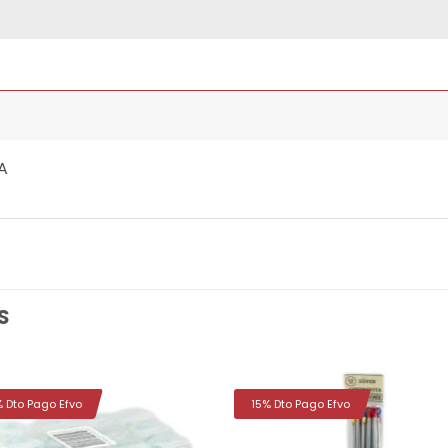
A
S
% Dto Pago Efvo
15% Dto Pago Efvo
Añadir
Aña
a la
a 
lista de
list