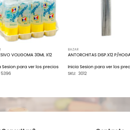
deseos
des
R
BAZAR
SIVO VOLIGOMA 30ML X12
ANTORCHITAS DISP.X12 P/HOG
ia Sesion para ver los precios
Inicia Sesion para ver los pre
 5396
SKU: 3012