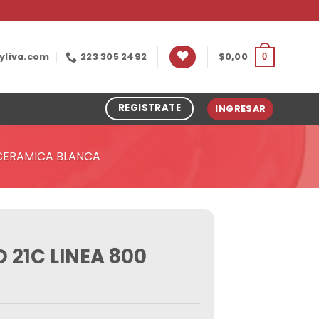
yliva.com
223 305 2492
$
0,00
0
REGISTRATE
INGRESAR
 CERAMICA BLANCA
 21C LINEA 800