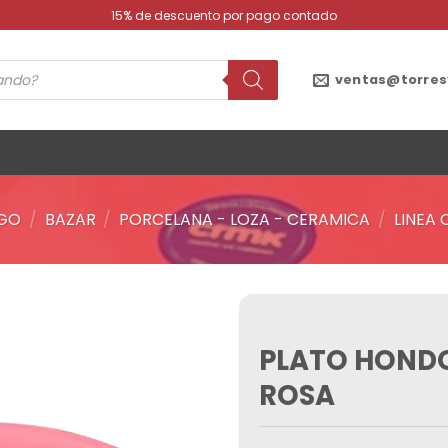
15% de descuento por pago contado
ventas@torres
GO
/
BAZAR
/
PORCELANA - LOZA - CERAMICA
/
LINEA
PLATO HONDO
Añadir
a la
ROSA
lista de
deseos