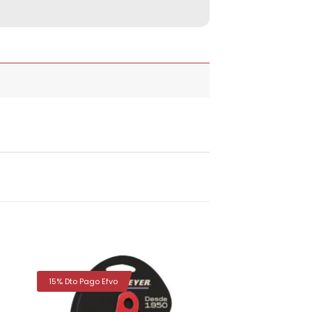
15% Dto Pago Efvo
dir
Añadir
la
a la
a de
lista de