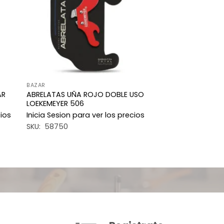
eos
deseos
BAZAR
ABRELATAS UÑA ROJO DOBLE USO
AR
LOEKEMEYER 506
cios
Inicia Sesion para ver los precios
SKU: 58750