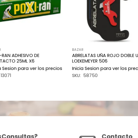
R
BAZAR
-RAN ADHESIVO DE
ABRELATAS UÑA ROJO DOBLE 
TACTO 25ML X6
LOEKEMEYER 506
ia Sesion para ver los precios
Inicia Sesion para ver los pre
 13071
SKU: 58750
¿Consultas?
Contacto