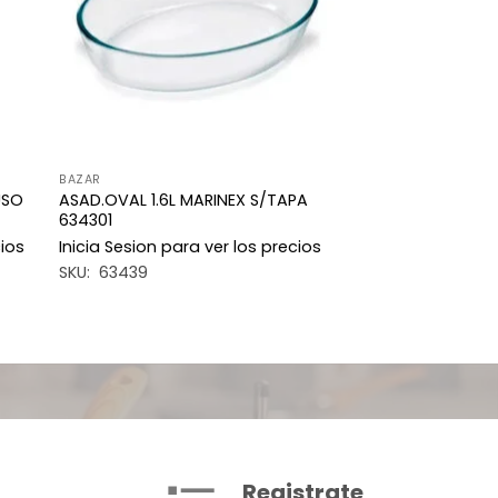
BAZAR
USO
ASAD.OVAL 1.6L MARINEX S/TAPA
634301
cios
Inicia Sesion para ver los precios
SKU: 63439
Registrate