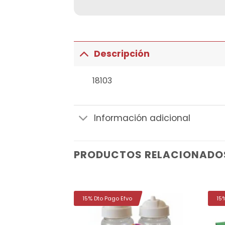
Descripción
18103
Información adicional
PRODUCTOS RELACIONADO
15% Dto Pago Efvo
15
Añadir
Añadir
a la
a la
lista de
lista de
deseos
deseos