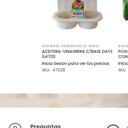
ACEITERAS VINAGRERAS DE VIDRIO
BAZA
ACEITERA-VINAGRERA C/BASE DAYS
POXI
PITO 50G X6
54700
CON
a ver los precios
Inicia Sesion para ver los precios
Inic
SKU: 47028
SKU:
Preguntas