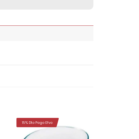
15% Dto Pago Efvo
dir
Añadir
la
a la
a de
lista de
eos
deseos