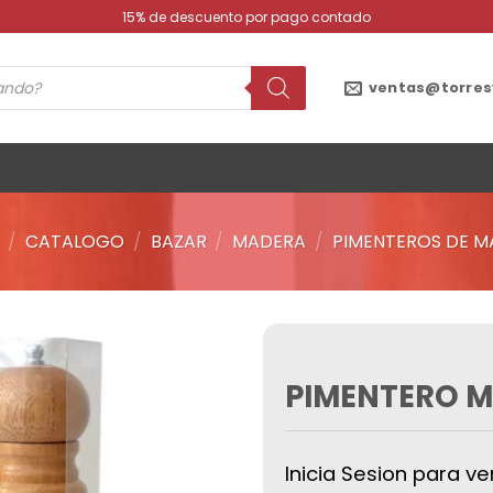
15% de descuento por pago contado
ventas@torres
/
CATALOGO
/
BAZAR
/
MADERA
/
PIMENTEROS DE M
PIMENTERO M
Añadir
a la
lista de
deseos
Inicia Sesion para ve