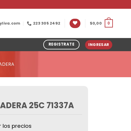
yliva.com
223 305 2492
$
0,00
0
REGISTRATE
INGRESAR
ADERA
ADERA 25C 71337A
r los precios