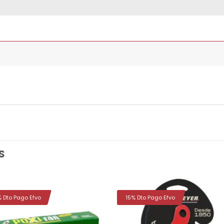
S
% Dto Pago Efvo
15% Dto Pago Efvo
Añadir
Aña
a la
a 
lista de
list
deseos
des