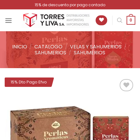
Saltar
15% de descuento por pago contado
al
contenido
0
INICIO
/
CATALOGO
/
VELAS Y SAHUMERIOS
/
SAHUMERIOS
/
SAHUMERIOS
15% Dto Pago Efvo
Añadir
a la
lista de
deseos