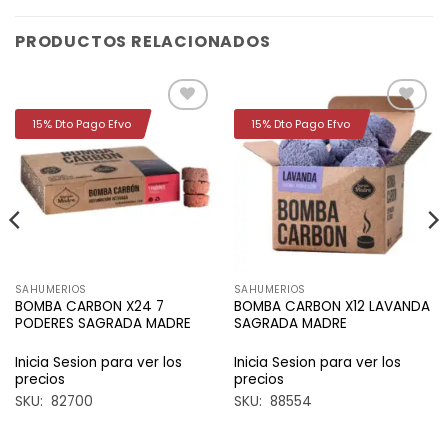
PRODUCTOS RELACIONADOS
15% Dto Pago Efvo
15% Dto Pago Efvo
Añadir
Añadir
a la
a la
lista de
lista de
deseos
deseos
SAHUMERIOS
SAHUMERIOS
BOMBA CARBON X24 7
BOMBA CARBON X12 LAVANDA
PODERES SAGRADA MADRE
SAGRADA MADRE
Inicia Sesion para ver los
Inicia Sesion para ver los
precios
precios
SKU: 82700
SKU: 88554