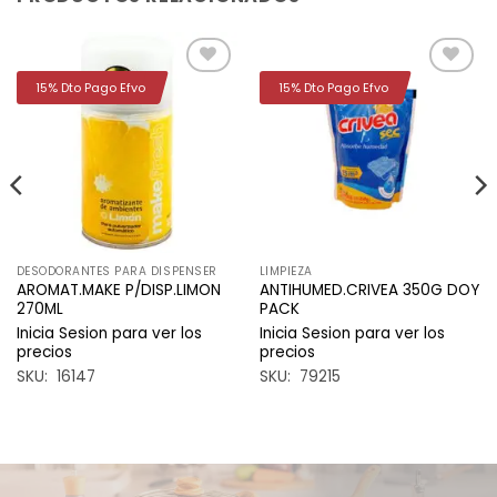
15% Dto Pago Efvo
15% Dto Pago Efvo
Añadir
Añadir
a la
a la
lista de
lista de
deseos
deseos
DESODORANTES PARA DISPENSER
LIMPIEZA
AROMAT.MAKE P/DISP.LIMON
ANTIHUMED.CRIVEA 350G DOY
270ML
PACK
Inicia Sesion para ver los
Inicia Sesion para ver los
precios
precios
SKU: 16147
SKU: 79215