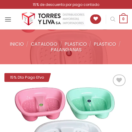
Saltar
15% de descuento por pago contado
al
contenido
0
INICIO
/
CATALOGO
/
PLASTICO
/
PLASTICO
/
PALANGANAS
15% Dto Pago Efvo
Añadir
a la
lista de
deseos