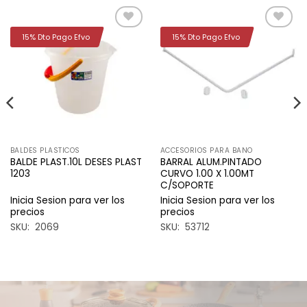
15% Dto Pago Efvo
15% Dto Pago Efvo
Añadir
Añadir
a la
a la
lista de
lista de
deseos
deseos
BALDES PLASTICOS
ACCESORIOS PARA BANO
BALDE PLAST.10L DESES PLAST
BARRAL ALUM.PINTADO
1203
CURVO 1.00 X 1.00MT
C/SOPORTE
Inicia Sesion para ver los
Inicia Sesion para ver los
precios
precios
SKU: 2069
SKU: 53712