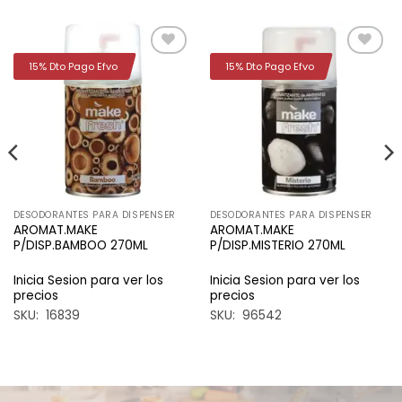
15% Dto Pago Efvo
15% Dto Pago Efvo
Añadir
Añadir
a la
a la
lista de
lista de
deseos
deseos
DESODORANTES PARA DISPENSER
DESODORANTES PARA DISPENSER
AROMAT.MAKE
AROMAT.MAKE
P/DISP.BAMBOO 270ML
P/DISP.MISTERIO 270ML
Inicia Sesion para ver los
Inicia Sesion para ver los
precios
precios
SKU: 16839
SKU: 96542