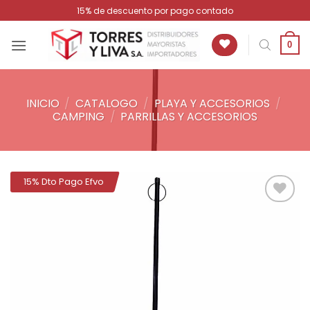
Saltar
15% de descuento por pago contado
al
contenido
0
INICIO
/
CATALOGO
/
PLAYA Y ACCESORIOS
/
CAMPING
/
PARRILLAS Y ACCESORIOS
15% Dto Pago Efvo
Añadir
a la
lista de
deseos