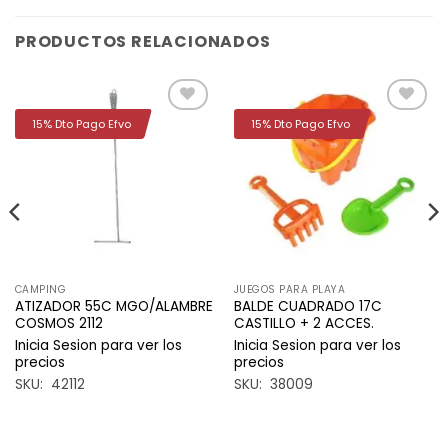
PRODUCTOS RELACIONADOS
15% Dto Pago Efvo
15% Dto Pago Efvo
Añadir
Añadir
a la
a la
lista de
lista de
deseos
deseos
CAMPING
JUEGOS PARA PLAYA
ATIZADOR 55C MGO/ALAMBRE
BALDE CUADRADO 17C
COSMOS 2112
CASTILLO + 2 ACCES.
Inicia Sesion para ver los
Inicia Sesion para ver los
precios
precios
SKU: 42112
SKU: 38009