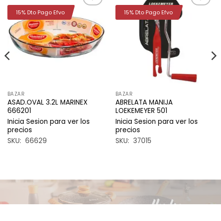
15% Dto Pago Efvo
15% Dto Pago Efvo
Añadir
Añadir
a la
a la
lista de
lista de
deseos
deseos
BAZAR
BAZAR
ASAD.OVAL 3.2L MARINEX
ABRELATA MANIJA
666201
LOEKEMEYER 501
Inicia Sesion para ver los
Inicia Sesion para ver los
precios
precios
SKU: 66629
SKU: 37015