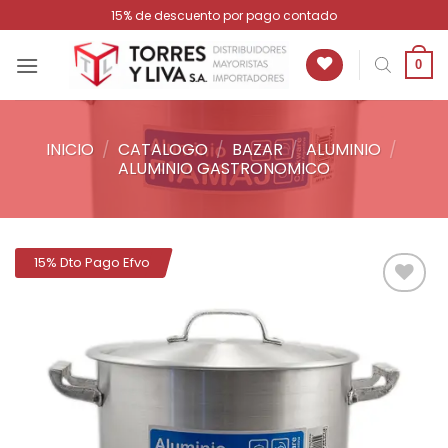
Saltar
15% de descuento por pago contado
al
contenido
0
INICIO
/
CATALOGO
/
BAZAR
/
ALUMINIO
/
ALUMINIO GASTRONOMICO
15% Dto Pago Efvo
Añadir
a la
lista de
deseos