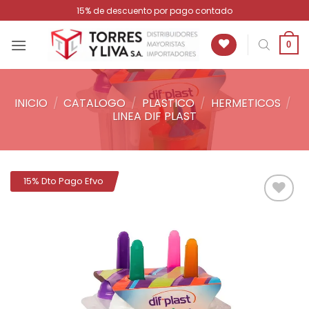
Saltar
15% de descuento por pago contado
al
contenido
0
INICIO
/
CATALOGO
/
PLASTICO
/
HERMETICOS
/
LINEA DIF PLAST
15% Dto Pago Efvo
Añadir
a la
lista de
deseos