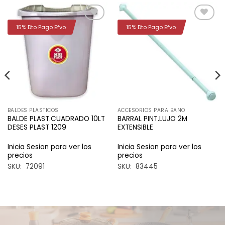
15% Dto Pago Efvo
15% Dto Pago Efvo
Añadir
Añadir
a la
a la
lista de
lista de
deseos
deseos
BALDES PLASTICOS
ACCESORIOS PARA BANO
BALDE PLAST.CUADRADO 10LT
BARRAL PINT.LUJO 2M
DESES PLAST 1209
EXTENSIBLE
Inicia Sesion para ver los
Inicia Sesion para ver los
precios
precios
SKU: 72091
SKU: 83445