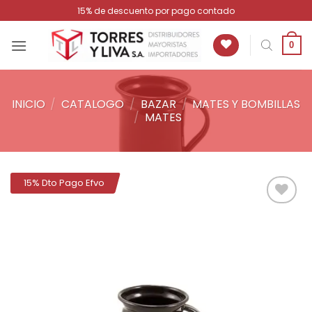
Saltar
15% de descuento por pago contado
al
contenido
0
INICIO
/
CATALOGO
/
BAZAR
/
MATES Y BOMBILLAS
/
MATES
15% Dto Pago Efvo
Añadir
a la
lista de
deseos