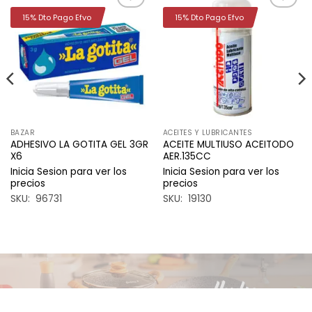
15% Dto Pago Efvo
15% Dto Pago Efvo
Añadir
Añadir
a la
a la
lista de
lista de
deseos
deseos
BAZAR
ACEITES Y LUBRICANTES
ADHESIVO LA GOTITA GEL 3GR
ACEITE MULTIUSO ACEITODO
X6
AER.135CC
Inicia Sesion para ver los
Inicia Sesion para ver los
precios
precios
SKU: 96731
SKU: 19130