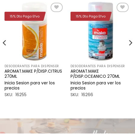
15% Dto Pago Efvo
15% Dto Pago Efvo
Añadir
Añadir
a la
a la
lista de
lista de
deseos
deseos
DESODORANTES PARA DISPENSER
DESODORANTES PARA DISPENSER
AROMAT.MAKE P/DISP.CITRUS
AROMAT.MAKE
270ML
P/DISP.OCEANICO 270ML
Inicia Sesion para ver los
Inicia Sesion para ver los
precios
precios
SKU: 16255
SKU: 16266