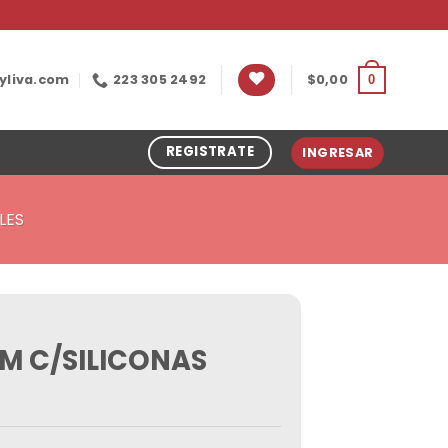
yliva.com
223 305 2492
$
0,00
0
REGISTRATE
INGRESAR
LES
M C/SILICONAS