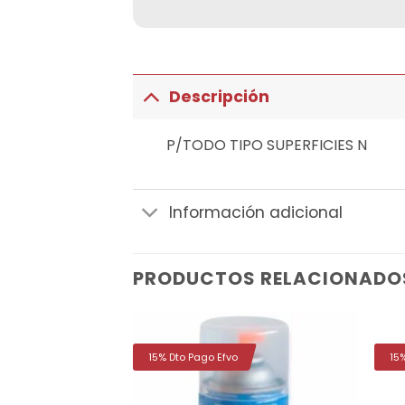
Descripción
P/TODO TIPO SUPERFICIES N
Información adicional
PRODUCTOS RELACIONADO
15% Dto Pago Efvo
15
Añadir
Añadir
a la
a la
lista de
lista de
deseos
deseos