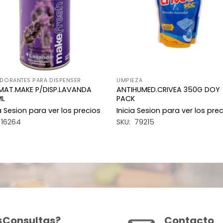
DORANTES PARA DISPENSER
LIMPIEZA
AT.MAKE P/DISP.LAVANDA
ANTIHUMED.CRIVEA 350G DOY
ML
PACK
ia Sesion para ver los precios
Inicia Sesion para ver los pre
 16264
SKU: 79215
¿Consultas?
Contacto