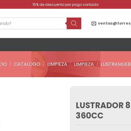
15% de descuento por pago contado
ventas@torres
ICIO
/
CATALOGO
/
LIMPIEZA
/
LIMPIEZA
/
LUSTRAMUEB
LUSTRADOR 8
Añadir
a la
360CC
lista de
deseos