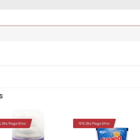
S
% Dto Pago Efvo
15% Dto Pago Efvo
Añadir
Aña
a la
a 
lista de
list
deseos
des