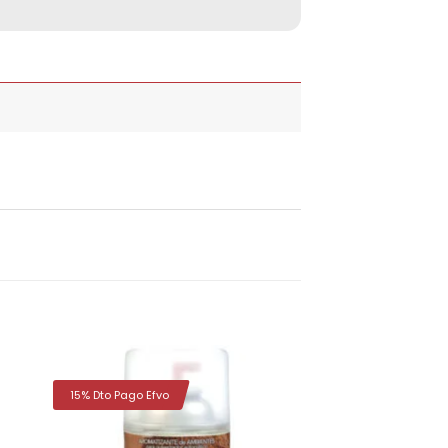
15% Dto Pago Efvo
dir
Añadir
la
a la
a de
lista de
eos
deseos