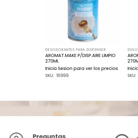
A DISPENSER
DESODORANTES PARA DISPENSER
DESO
ISP.FRUTILLA
AROMAT.MAKE P/DISP.AIRE LIMPIO
AROM
270ML
270
a ver los precios
Inicia Sesion para ver los precios
Inic
SKU: 16999
SKU:
Preguntas